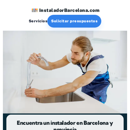
Ir
InstaladorBarcelona.com
al
contenido
Servicios
Solicitar presupuestos
Encuentra un instalador en Barcelona y
provincia