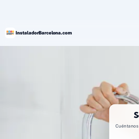
Ir
al
contenido
InstaladorBarcelona.com
S
Cuéntanos 