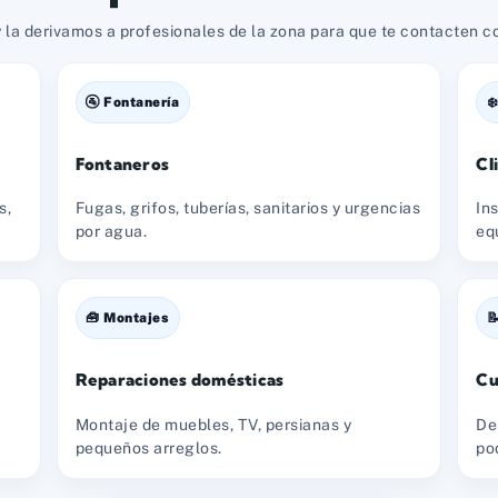
 la derivamos a profesionales de la zona para que te contacten con
🚰 Fontanería
❄
Fontaneros
Cl
s,
Fugas, grifos, tuberías, sanitarios y urgencias
In
por agua.
eq
🧰 Montajes

Reparaciones domésticas
Cu
Montaje de muebles, TV, persianas y
De
pequeños arreglos.
po