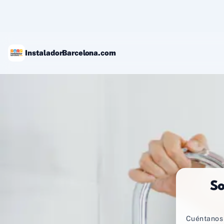
Ir
al
contenido
InstaladorBarcelona.com
So
Cuéntanos 