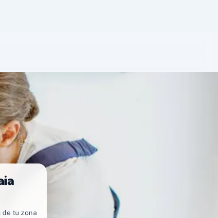
aia
 de tu zona