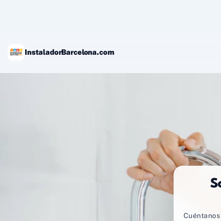
Ir
al
contenido
InstaladorBarcelona.com
S
Cuéntanos 