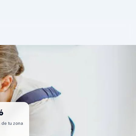
ó
 de tu zona