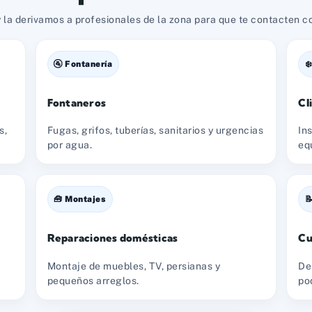
 la derivamos a profesionales de la zona para que te contacten con
🚰 Fontanería
❄
Fontaneros
Cl
s,
Fugas, grifos, tuberías, sanitarios y urgencias
In
por agua.
eq
🧰 Montajes

Reparaciones domésticas
Cu
Montaje de muebles, TV, persianas y
De
pequeños arreglos.
po