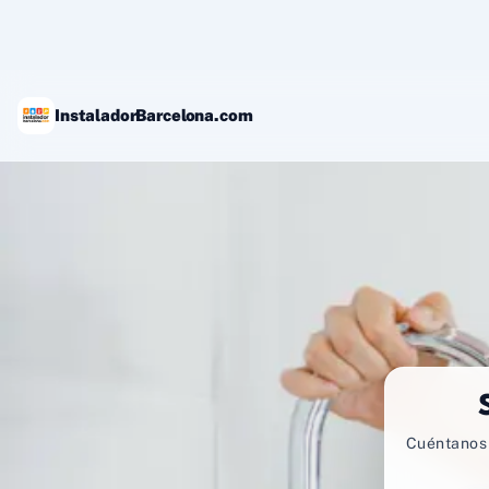
Ir
al
contenido
InstaladorBarcelona.com
Cuéntanos 