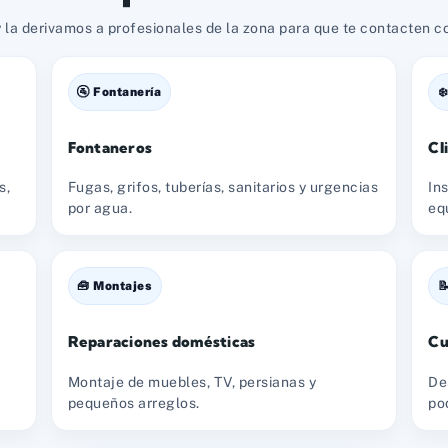
 la derivamos a profesionales de la zona para que te contacten con
🚰 Fontanería
❄
Fontaneros
Cl
s,
Fugas, grifos, tuberías, sanitarios y urgencias
In
por agua.
eq
🧰 Montajes

Reparaciones domésticas
Cu
Montaje de muebles, TV, persianas y
De
pequeños arreglos.
po