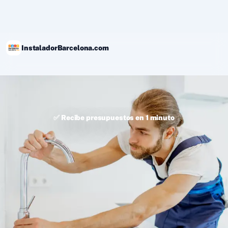
Ir
al
contenido
InstaladorBarcelona.com
✅ Recibe presupuestos en 1 minuto